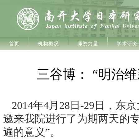
首页
机构概况
师资力量
学术研究
三谷博： “明治
2014年4
月
28
日
-29
日，东京
邀来我院进行了为期两天的专
遍的意义”。