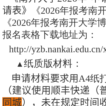
请表
》
《
2026
年报考南
《
2026
年报考南开大学
报名表格下载地址为：
http://yzb.nankai.edu.cn/
纸质版材料：
▲
申请材料
要求用
A4
纸
（建议使用顺丰快递（
同城
），未在规定时间