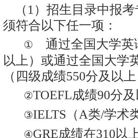
（
1
）招生目录中报考
须符合以下任一项：
通过全国大学英
①
以上）或通过全国大学
（四级成绩
550
分及以上
TOEFL
成绩
90
分及
②
IELTS
（
A
类
/
学术
③
GRE
成绩在
310
以
④