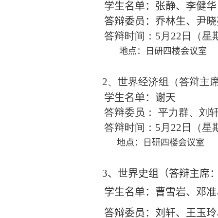
学生名单：
张静
、
李健华
答辩委员：乔林生、尹晓
答辩时间：
5
月
22
日（星
地点：日研
四
楼会议室
2
、世界经济组（答辩主席
学生名单：
谢天
答辩委员： 平力群、刘
答辩时间：
5
月
22
日（星
地点：日研
四
楼会议室
3
、世界史组（答辩主席
学生名单：
曹雪岩
、
邓准
答辩委员：
刘轩、王玉玲