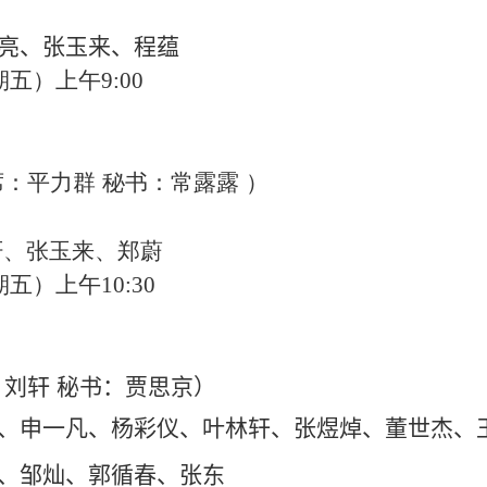
亮、
张玉来、
程蕴
期五）上午
9
:
0
0
：平力群 秘书：常露露 ）
轩、张玉来、郑蔚
期五）上午
10:
3
0
：
刘轩
秘书：贾思京）
、
申一凡
、杨彩仪、叶林轩、张煜焯
、董世杰、
、邹灿、郭循春、张东