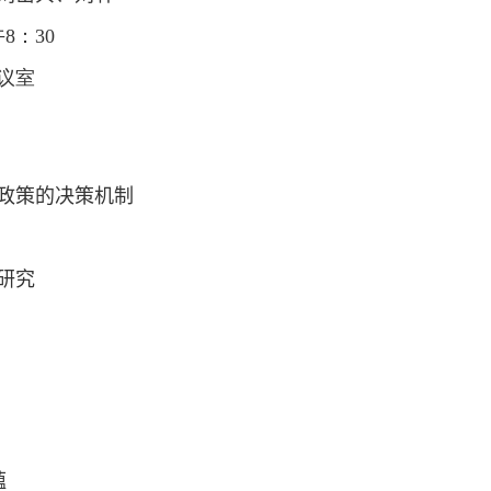
午
8
：
3
0
议室
政策的决策机制
研究
蕴