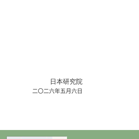
日本研究院
二〇二
六
年
五
月
六
日