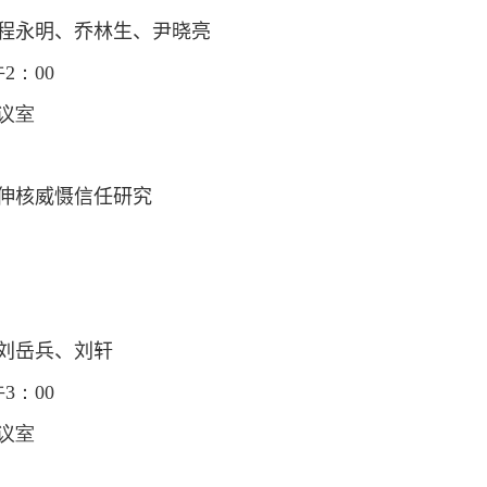
程永明、乔林生、尹晓亮
午
2
：
00
议室
伸核威慑信任研究
东
刘岳兵
、
刘轩
午
3
：
00
议室