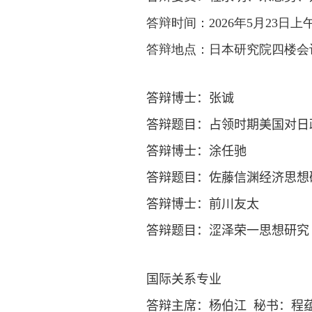
答辩时间：
202
6
年
5
月
2
3
日上
答辩地点：日本研究院四楼会
答辩博士：
张诚
答辩题目：
占领时期美国对日
答辩博士：
涂任驰
答辩题目：
佐藤信渊经济思想
答辩博士：
前川友太
答辩题目：
涩泽荣一思想研究
国际关系
专业
答辩主席：
杨伯江
秘书：
程