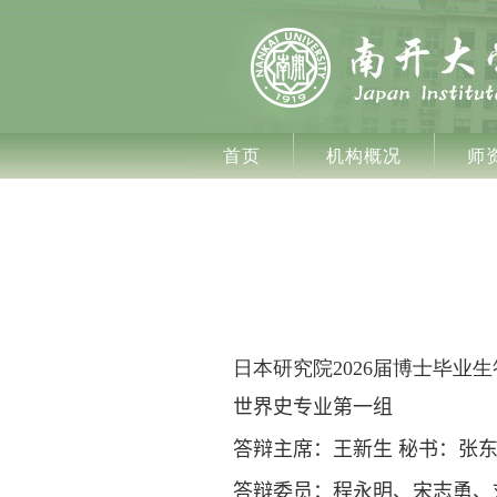
首页
机构概况
师
日本研究院
202
6
届博士毕业生
世界史专业
第一组
答辩主席：
王新生
秘书：张
答辩委员：
程永明
、
宋志勇、