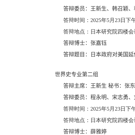
答辩委员：
王新生、韩召颖、
答辩时间：
2025
年
5
月
2
3
日下
答辩地点：日本研究院四楼会
答辩博士：
张嘉钰
答辩题目：
日本政府对美国延
世界史专业
第二组
答辩主席：
王新生
秘书：张
答辩委员：
程永明
、
宋志勇、
答辩时间：
2025
年
5
月
2
3
日下
答辩地点：日本研究院四楼会
答辩博士：
薛雅婷